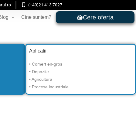
rul.ro
(+40)21 413 7027
Cere oferta
Blog
Cine suntem?
Aplicatii:
• Comert en-gros
• Depozite
• Agricultura
• Procese industriale