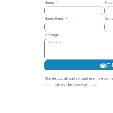
Nume:
Emai
Nume firma:
Oras/
Message
C
*Datele dvs. de contact sunt esențiale pentru
adaptată nevoilor și cerințelor dvs.