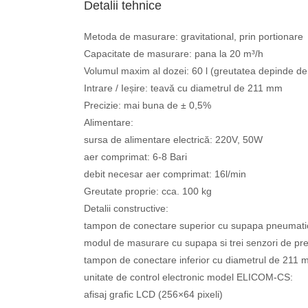
Detalii tehnice
Metoda de masurare: gravitational, prin portionare
Capacitate de masurare: pana la 20 m³/h
Volumul maxim al dozei: 60 l (greutatea depinde de
Intrare / Ieșire: teavă cu diametrul de 211 mm
Precizie: mai buna de ± 0,5%
Alimentare:
sursa de alimentare electrică: 220V, 50W
aer comprimat: 6-8 Bari
debit necesar aer comprimat: 16l/min
Greutate proprie: cca. 100 kg
Detalii constructive:
tampon de conectare superior cu supapa pneumati
modul de masurare cu supapa si trei senzori de pre
tampon de conectare inferior cu diametrul de 211
unitate de control electronic model ELICOM-CS:
afisaj grafic LCD (256×64 pixeli)