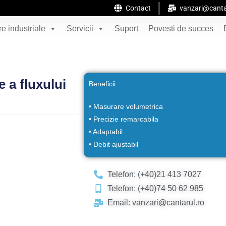
Contact
vanzari@canta
e industriale
Servicii
Suport
Povesti de succes
 a fluxului
Beneficii:
• Masurare volumetrica
• Precizie remarcabila
• Adaptabil
• Debit ajustabil
Telefon: (+40)21 413 7027
Telefon: (+40)74 50 62 985
Email: vanzari@cantarul.ro