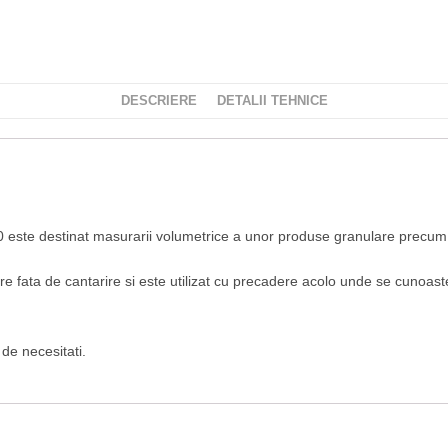
DESCRIERE
DETALII TEHNICE
-20 este destinat masurarii volumetrice a unor produse granulare precu
e fata de cantarire si este utilizat cu precadere acolo unde se cunoa
 de necesitati.