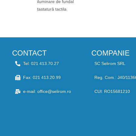
iluminare de fundal
tastatură tactila
CONTACT
COMPANIE
Tel: 021 413.70.27
SC Selirom SRL
Fax: 021 413.20.99
Reg. Com.: J40/1136
e-mail: office@selirom.ro
CUI: RO15681210