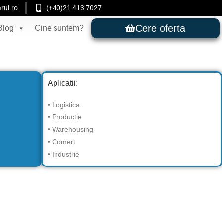
rul.ro
(+40)21 413 7027
Cere oferta
Blog
Cine suntem?
Aplicatii:
• Logistica
• Productie
• Warehousing
• Comert
• Industrie