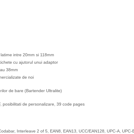
i latime intre 20mm si 118mm
ichete cu ajutorul unui adaptor
 sau 38mm
mercializate de noi
ilor de bare (Bartender Ultralite)
 posibilitati de personalizare, 39 code pages
Codabar, Interleave 2 of 5, EAN8, EAN13, UCC/EAN128, UPC-A, UPC