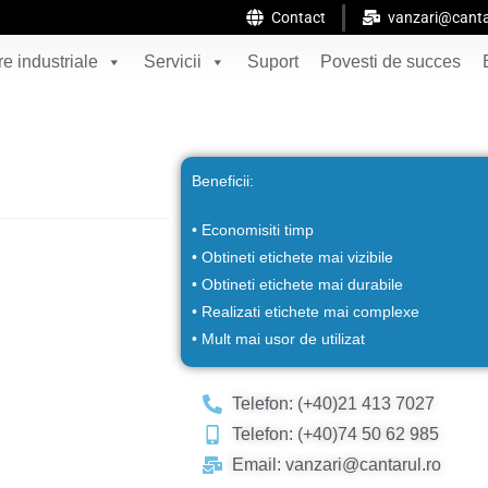
Contact
vanzari@canta
e industriale
Servicii
Suport
Povesti de succes
Beneficii:
• Economisiti timp
• Obtineti etichete mai vizibile
• Obtineti etichete mai durabile
• Realizati etichete mai complexe
• Mult mai usor de utilizat
Telefon: (+40)21 413 7027
Telefon: (+40)74 50 62 985
Email: vanzari@cantarul.ro