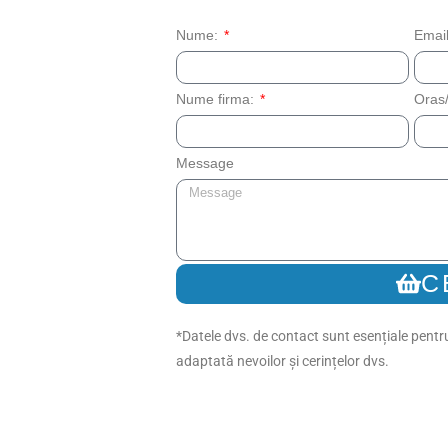
Nume:
Emai
Nume firma:
Oras/
Message
C
*Datele dvs. de contact sunt esențiale pentru
adaptată nevoilor și cerințelor dvs.