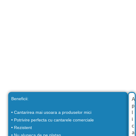
Beneficii:
A
p
• Cantarirea mai usoara a produselor mici
l
i
• Potrivire perfecta cu cantarele comerciale
c
• Rezistent
a
• Nu aluneca de pe platan