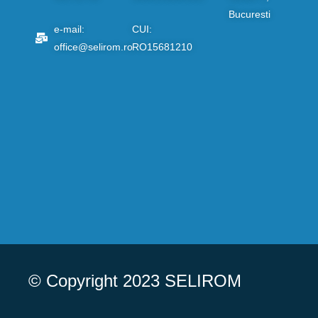
Bucuresti
e-mail:
CUI:
office@selirom.ro
RO15681210
© Copyright 2023 SELIROM