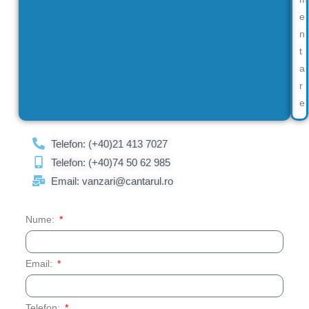
e
n
t
a
r
e
Telefon: (+40)21 413 7027
Telefon: (+40)74 50 62 985
Email: vanzari@cantarul.ro
Nume:
Email:
Telefon: