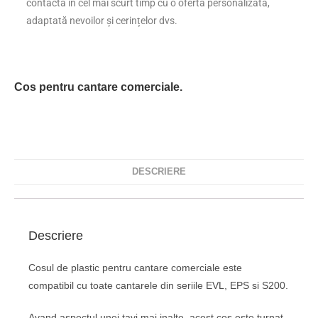
contacta în cel mai scurt timp cu o ofertă personalizată,
adaptată nevoilor și cerințelor dvs.
Cos pentru cantare comerciale.
DESCRIERE
Descriere
Cosul de plastic pentru cantare comerciale este
compatibil cu toate cantarele din seriile EVL, EPS si S200.
Avand aspectul unei tavi mai inalte, acest cos este turnat