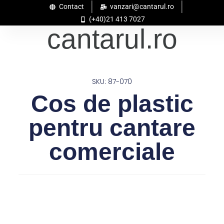
Contact
vanzari@cantarul.ro
(+40)21 413 7027
cantarul.ro
SKU: 87-070
Cos de plastic
pentru cantare
comerciale