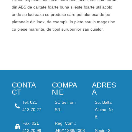
din ABS de calitate foarte buna si este foarte util acolo
unde se lucreaza cu produse care pot aluneca de pe
platanele din inox, de exemplu in piete sau in magazine
cu piese marunte, de tipul suruburilor sau cuielor.
CONTA
COMPA
ADRES
CT
NIE
A
Tel: 021
SC Selirom
Str. Balta
413.70.27
SRL
Albina, Nr.
8,
Fax: 021
Reg. Com.:
413.20.99
J40/11366/2003
Sector 3,