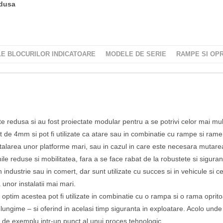
edusa
LE BLOCURILOR INDICATOARE
MODELE DE SERIE
RAMPE SI OP
te redusa si au fost proiectate modular pentru a se potrivi celor mai mul
iat de 4mm si pot fi utilizate ca atare sau in combinatie cu rampe si ram
stalarea unor platforme mari, sau in cazul in care este necesara mutarea
le reduse si mobilitatea, fara a se face rabat de la robustete si siguranta
n industrie sau in comert, dar sunt utilizate cu succes si in vehicule si 
unor instalatii mai mari.
d optim acestea pot fi utilizate in combinatie cu o rampa si o rama opri
gime – si oferind in acelasi timp siguranta in exploatare. Acolo unde 
de exemplu intr-un punct al unui proces tehnologic.