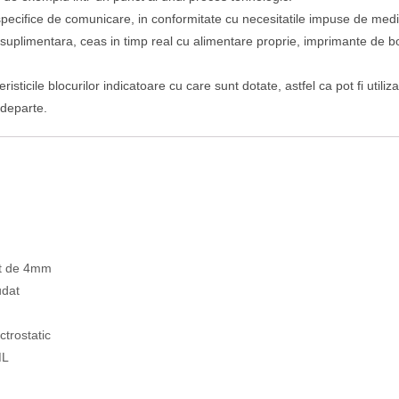
 specifice de comunicare, in conformitate cu necesitatile impuse de me
imentara, ceas in timp real cu alimentare proprie, imprimante de bonu
isticile blocurilor indicatoare cu care sunt dotate, astfel ca pot fi utili
 departe.
iat de 4mm
udat
ctrostatic
ML