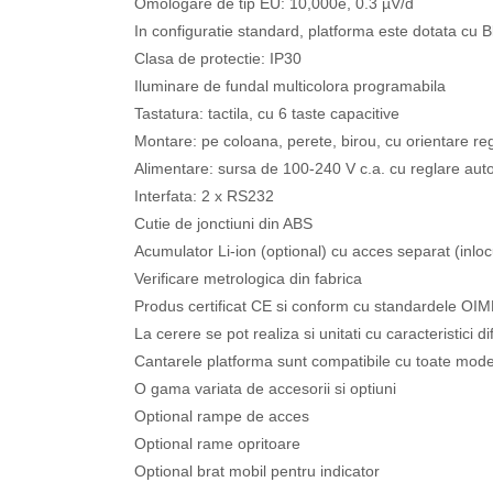
Omologare de tip EU: 10,000e, 0.3 µV/d
In configuratie standard, platforma este dotata cu Bl
Clasa de protectie: IP30
Iluminare de fundal multicolora programabila
Tastatura: tactila, cu 6 taste capacitive
Montare: pe coloana, perete, birou, cu orientare reg
Alimentare: sursa de 100-240 V c.a. cu reglare au
Interfata: 2 x RS232
Cutie de jonctiuni din ABS
Acumulator Li-ion (optional) cu acces separat (inlo
Verificare metrologica din fabrica
Produs certificat CE si conform cu standardele OI
La cerere se pot realiza si unitati cu caracteristici d
Cantarele platforma sunt compatibile cu toate model
O gama variata de accesorii si optiuni
Optional rampe de acces
Optional rame opritoare
Optional brat mobil pentru indicator