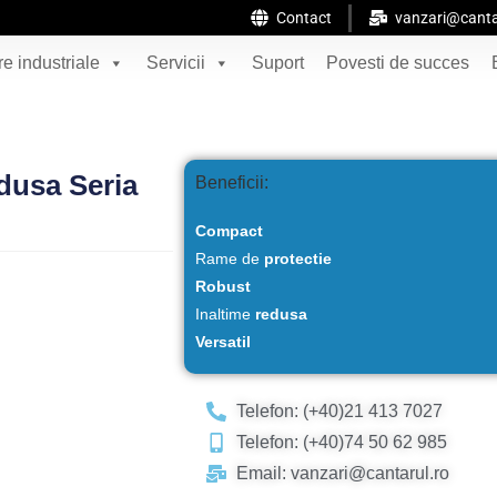
Contact
vanzari@canta
e industriale
Servicii
Suport
Povesti de succes
dusa Seria
Beneficii:
Compact
Rame de
protectie
Robust
Inaltime
redusa
Versatil
Telefon: (+40)21 413 7027
Telefon: (+40)74 50 62 985
Email: vanzari@cantarul.ro