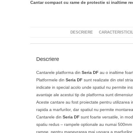
Cantar compact cu rame de protectie si inaltime r
DESCRIERE
CARACTERISTICI
Descriere
Cantarele platforma din
Seria DF
au o inaltime foar
Platformele din
Seria DF
sunt realizate din otel str
indicate in special acolo unde spatiul nu permite in
avantaje ale acestui tip de platforma sunt dimensiuni
Aceste cantare au fost proiectate pentru utilizarea i
rapida a marfurilor, dar spatiul nu permite montarea 
Cantarele din
Seria DF
sunt foarte versatile, in mo
spatiu redus – rampele optionale au numai 500mm lun
rampe, pentru manevrarea mai usoara a marfurilor, 