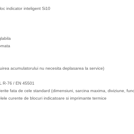
oc indicator inteligent Si10
labila
tomata
cuirea acumulatorului nu necesita deplasarea la service)
ML R-76 / EN 45501
iferite fata de cele standard (dimensiuni, sarcina maxima, diviziune, functi
ele curente de blocuri indicatoare si imprimante termice