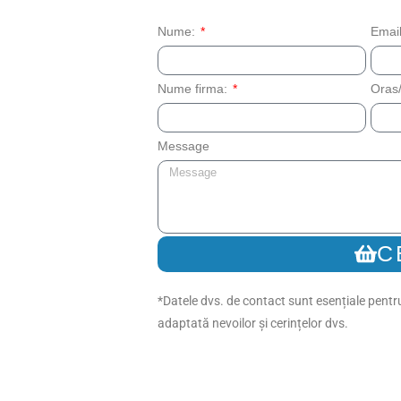
Nume:
Emai
Nume firma:
Oras/
Message
C
*Datele dvs. de contact sunt esențiale pentru
adaptată nevoilor și cerințelor dvs.