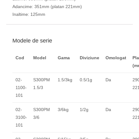
Adancime: 351mm (platan 221mm)
Inaltime: 125mm
Modele de serie
Cod
Model
Gama
Diviziune
Omologat
Pl
(m
02-
S300PM
1.5/3kg
0.5/1g
Da
290
1100-
1.5/3
22
101
02-
S300PM
3/6kg
1/2g
Da
290
3100-
3/6
22
101