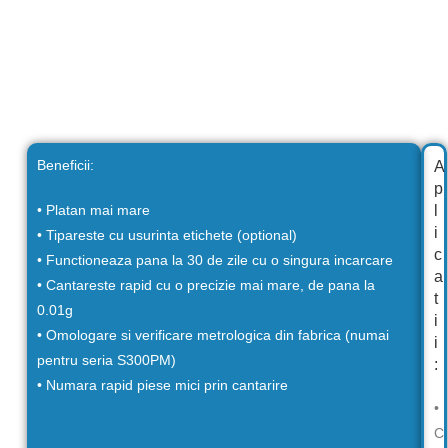
Beneficii:
A
p
• Platan mai mare
l
i
• Tipareste cu usurinta etichete (optional)
c
• Functioneaza pana la 30 de zile cu o singura incarcare
a
• Cantareste rapid cu o precizie mai mare, de pana la
t
0.01g
i
• Omologare si verificare metrologica din fabrica (numai
i
pentru seria S300PM)
:
• Numara rapid piese mici prin cantarire
•
C