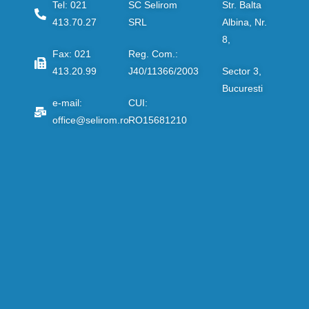
Tel: 021
SC Selirom
Str. Balta
413.70.27
SRL
Albina, Nr.
8,
Fax: 021
Reg. Com.:
413.20.99
J40/11366/2003
Sector 3,
Bucuresti
e-mail:
CUI:
office@selirom.ro
RO15681210