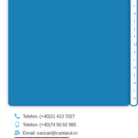
r
e
t
)
•
U
z
i
n
t
e
r
n
Telefon: (+40)21 413 7027
Telefon: (+40)74 50 62 985
Email: vanzari@cantarul.ro