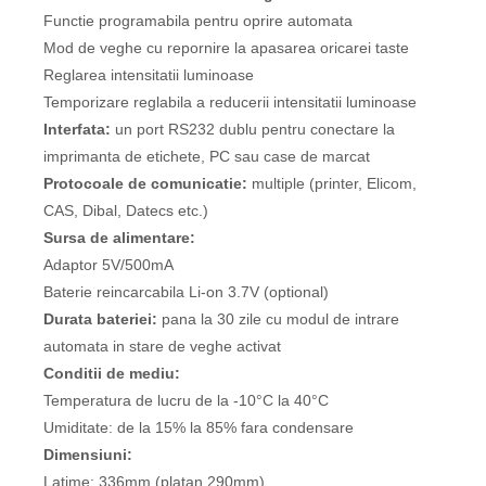
Functie programabila pentru oprire automata
Mod de veghe cu repornire la apasarea oricarei taste
Reglarea intensitatii luminoase
Temporizare reglabila a reducerii intensitatii luminoase
Interfata:
un port RS232 dublu pentru conectare la
imprimanta de etichete, PC sau case de marcat
Protocoale de comunicatie:
multiple (printer, Elicom,
CAS, Dibal, Datecs etc.)
Sursa de alimentare:
Adaptor 5V/500mA
Baterie reincarcabila Li-on 3.7V (optional)
Durata bateriei:
pana la 30 zile cu modul de intrare
automata in stare de veghe activat
Conditii de mediu:
Temperatura de lucru de la -10°C la 40°C
Umiditate: de la 15% la 85% fara condensare
Dimensiuni:
Latime: 336mm (platan 290mm)