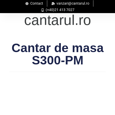
Contact
vanzari@cantarul.ro
(+40)21 413 7027
cantarul.ro
Cantar de masa
S300-PM