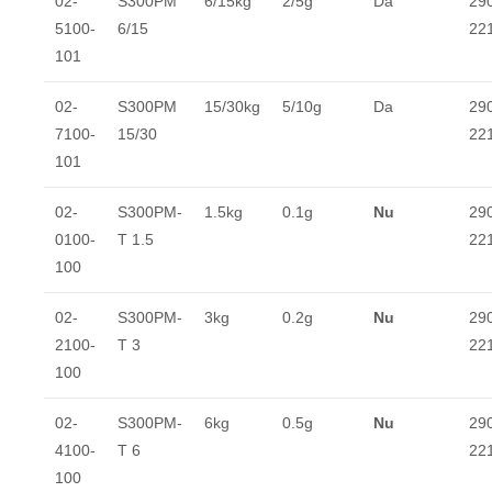
02-
S300PM
6/15kg
2/5g
Da
290
5100-
6/15
22
101
02-
S300PM
15/30kg
5/10g
Da
290
7100-
15/30
22
101
02-
S300PM-
1.5kg
0.1g
Nu
290
0100-
T 1.5
22
100
02-
S300PM-
3kg
0.2g
Nu
290
2100-
T 3
22
100
02-
S300PM-
6kg
0.5g
Nu
290
4100-
T 6
22
100