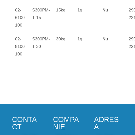
02-
S300PM-
15kg
1g
Nu
290
6100-
T 15
22
100
02-
S300PM-
30kg
1g
Nu
290
8100-
T 30
22
100
CONTA
COMPA
ADRES
CT
NIE
A