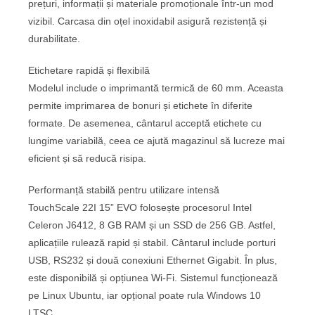
prețuri, informații și materiale promoționale într-un mod
vizibil. Carcasa din oțel inoxidabil asigură rezistență și
durabilitate.
Etichetare rapidă și flexibilă
Modelul include o imprimantă termică de 60 mm. Aceasta
permite imprimarea de bonuri și etichete în diferite
formate. De asemenea, cântarul acceptă etichete cu
lungime variabilă, ceea ce ajută magazinul să lucreze mai
eficient și să reducă risipa.
Performanță stabilă pentru utilizare intensă
TouchScale 22I 15” EVO folosește procesorul Intel
Celeron J6412, 8 GB RAM și un SSD de 256 GB. Astfel,
aplicațiile rulează rapid și stabil. Cântarul include porturi
USB, RS232 și două conexiuni Ethernet Gigabit. În plus,
este disponibilă și opțiunea Wi‑Fi. Sistemul funcționează
pe Linux Ubuntu, iar opțional poate rula Windows 10
LTSC.