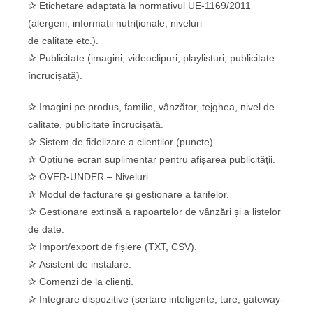
✰ Etichetare adaptată la normativul UE-1169/2011
(alergeni, informații nutriționale, niveluri
de calitate etc.).
✰ Publicitate (imagini, videoclipuri, playlisturi, publicitate
încrucișată).
✰ Imagini pe produs, familie, vânzător, tejghea, nivel de
calitate, publicitate încrucișată.
✰ Sistem de fidelizare a clienților (puncte).
✰ Opțiune ecran suplimentar pentru afișarea publicității.
✰ OVER-UNDER – Niveluri
✰ Modul de facturare și gestionare a tarifelor.
✰ Gestionare extinsă a rapoartelor de vânzări și a listelor
de date.
✰ Import/export de fișiere (TXT, CSV).
✰ Asistent de instalare.
✰ Comenzi de la clienți.
✰ Integrare dispozitive (sertare inteligente, ture, gateway-