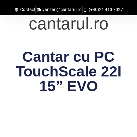
Contact
vanzari@cantarul.ro
(+40)21 413 7027
cantarul.ro
Cantar cu PC
TouchScale 22I
15” EVO