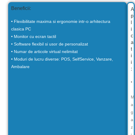
Beneficii:
A
p
• Flexibilitate maxima si ergonomie intr-o arhitectura
l
clasica PC
i
c
• Monitor cu ecran tactil
a
• Software flexibil si usor de personalizat
t
• Numar de articole virtual nelimitat
i
• Moduri de lucru diverse: POS, SelfService, Vanzare,
i
Ambalare
:
•
M
a
g
a
z
i