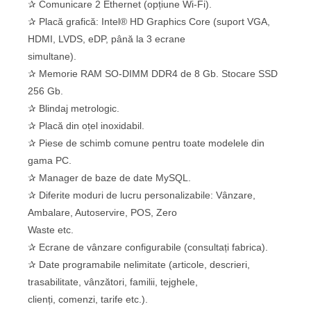
✰ Comunicare 2 Ethernet (opțiune Wi-Fi).
✰ Placă grafică: Intel® HD Graphics Core (suport VGA,
HDMI, LVDS, eDP, până la 3 ecrane
simultane).
✰ Memorie RAM SO-DIMM DDR4 de 8 Gb. Stocare SSD
256 Gb.
✰ Blindaj metrologic.
✰ Placă din oțel inoxidabil.
✰ Piese de schimb comune pentru toate modelele din
gama PC.
✰ Manager de baze de date MySQL.
✰ Diferite moduri de lucru personalizabile: Vânzare,
Ambalare, Autoservire, POS, Zero
Waste etc.
✰ Ecrane de vânzare configurabile (consultați fabrica).
✰ Date programabile nelimitate (articole, descrieri,
trasabilitate, vânzători, familii, tejghele,
clienți, comenzi, tarife etc.).