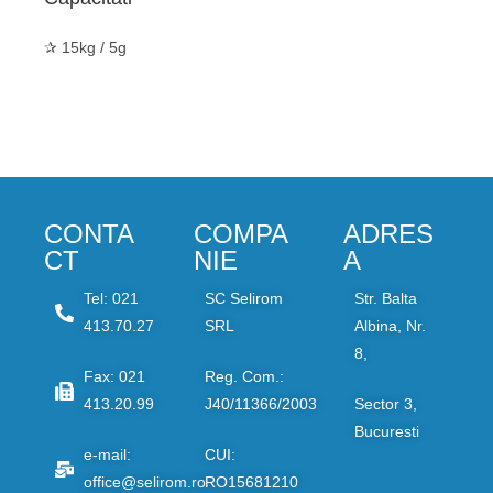
✰ 15kg / 5g
CONTA
COMPA
ADRES
CT
NIE
A
Tel: 021
SC Selirom
Str. Balta
413.70.27
SRL
Albina, Nr.
8,
Fax: 021
Reg. Com.:
413.20.99
J40/11366/2003
Sector 3,
Bucuresti
e-mail:
CUI:
office@selirom.ro
RO15681210