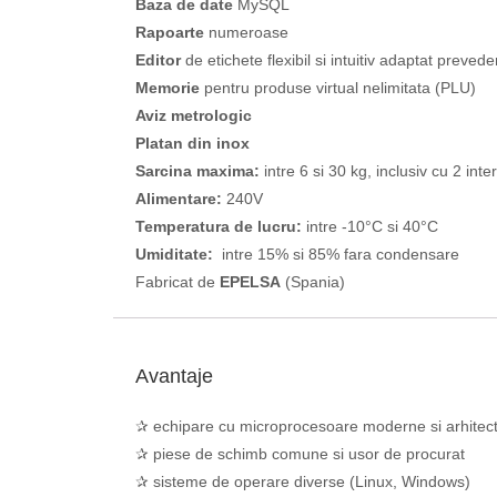
Baza de date
MySQL
Rapoarte
numeroase
Editor
de etichete flexibil si intuitiv adaptat prevede
Memorie
pentru produse virtual nelimitata (PLU)
Aviz metrologic
Platan din inox
Sarcina maxima:
intre 6 si 30 kg, inclusiv cu 2 int
Alimentare:
240V
Temperatura de lucru:
intre -10°C si 40°C
Umiditate:
intre 15% si 85% fara condensare
Fabricat de
EPELSA
(Spania)
Avantaje
✰ echipare cu microprocesoare moderne si arhitec
✰ piese de schimb comune si usor de procurat
✰ sisteme de operare diverse (Linux, Windows)