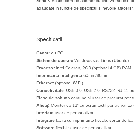
Seria K-Scale ofera de asemenea cateva modele de ba
adaugate in functie de specificul si nevoile afacerii t
Specificatii
Cantar cu PC
Sistem de operare
Windows sau Linux (Ubuntu)
Procesor
Intel Celeron, 2GB (optional 4 GB) RAM,
Imprimanta inteligenta
60mm/80mm
Ethernet
(optional
WiFi
)
Conectivitate
: USB 3.0, USB 2.0, RS232, RJ-11 pe
Piese de schimb
comune si usor de procurat pent
Afisaj:
Monitor de 12″ cu ecran tactil pentru vanza
Interfata
usor de personalizat
Integrare
facila cu imprimante fiscale, sertar de ba
Software
flexibil si usor de personalizat