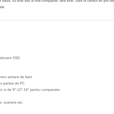
za, cu brat sau si mai compacte, fara brat, care la randul lor pot dis
ale.
 stocare SSD
ntru sertare de bani
ru partea de PC
tor si de 9″-12″-15″ pentru cumparator
ni, scanere etc.