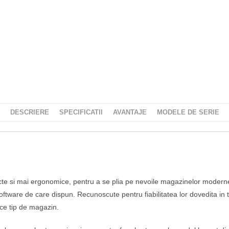
DESCRIERE
SPECIFICATII
AVANTAJE
MODELE DE SERIE
e si mai ergonomice, pentru a se plia pe nevoile magazinelor moderne s
software de care dispun. Recunoscute pentru fiabilitatea lor dovedita in 
ice tip de magazin.