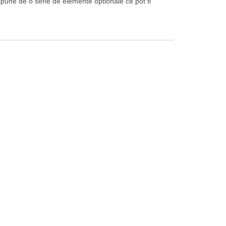
pune de o serie de elemente optionale ce pot fi