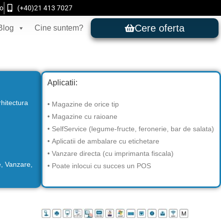
ro
(+40)21 413 7027
Cere oferta
Blog
Cine suntem?
Aplicatii:
rhitectura
• Magazine de orice tip
• Magazine cu raioane
• SelfService (legume-fructe, feronerie, bar de salata)
• Aplicatii de ambalare cu etichetare
• Vanzare directa (cu imprimanta fiscala)
e, Vanzare,
• Poate inlocui cu succes un POS