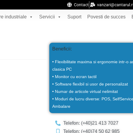
Contact
vanzari@cantarul.
e industriale
Servicii
Suport
Povesti de succes
Beneficii:
• Flexibilitate maxima si ergonomie intr-o a
clasica PC
• Monitor cu ecran tactil
• Software flexibil si usor de personalizat
• Numar de articole virtual nelimitat
• Moduri de lucru diverse: POS, SelfServic
Ambalare
Telefon: (+40)21 413 7027
Telefon: (+40)74 50 62 985