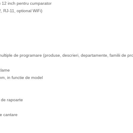
au 12 inch pentru cumparator
, RJ-11, optional WiFi)
 multiple de programare (produse, descrieri, departamente, familii de prod
clame
m, in functie de model
e de rapoarte
de cantare