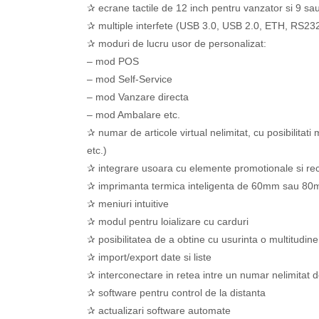
✰ ecrane tactile de 12 inch pentru vanzator si 9 s
✰ multiple interfete (USB 3.0, USB 2.0, ETH, RS232
✰ moduri de lucru usor de personalizat:
– mod POS
– mod Self-Service
– mod Vanzare directa
– mod Ambalare etc.
✰ numar de articole virtual nelimitat, cu posibilitati
etc.)
✰ integrare usoara cu elemente promotionale si re
✰ imprimanta termica inteligenta de 60mm sau 80m
✰ meniuri intuitive
✰ modul pentru loializare cu carduri
✰ posibilitatea de a obtine cu usurinta o multitudin
✰ import/export date si liste
✰ interconectare in retea intre un numar nelimitat 
✰ software pentru control de la distanta
✰ actualizari software automate