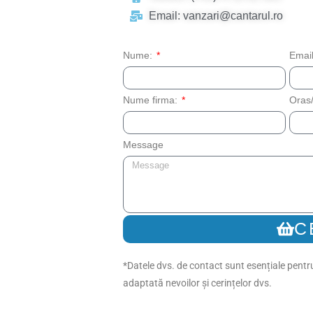
Email: vanzari@cantarul.ro
Nume:
Emai
Nume firma:
Oras/
Message
C
*Datele dvs. de contact sunt esențiale pentru
adaptată nevoilor și cerințelor dvs.